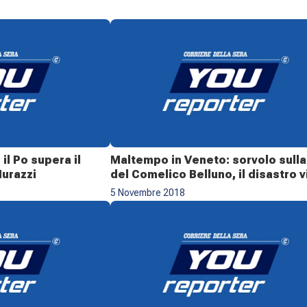
l Po supera il
Maltempo in Veneto: sorvolo sulla
Murazzi
del Comelico Belluno, il disastro v
dall’alto
5 Novembre 2018