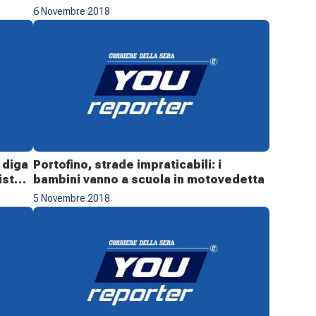
6 Novembre 2018
 diga
Portofino, strade impraticabili: i
isto
bambini vanno a scuola in motovedetta
5 Novembre 2018