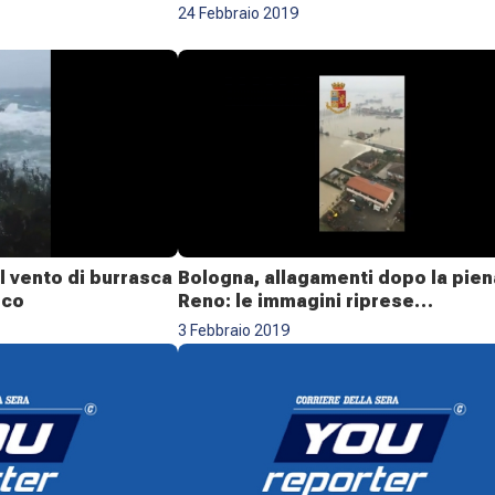
24 Febbraio 2019
l vento di burrasca
Bologna, allagamenti dopo la pien
sco
Reno: le immagini riprese
dall’elicottero
3 Febbraio 2019