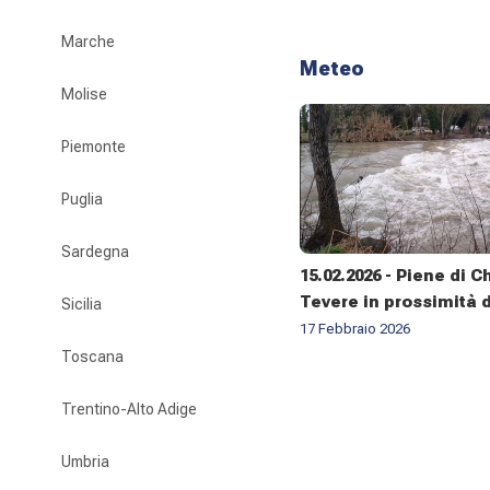
Marche
Meteo
Molise
Piemonte
Puglia
Sardegna
15.02.2026 - Piene di C
Tevere in prossimità d
Sicilia
Pontenuovo di Torgia
17 Febbraio 2026
Toscana
Trentino-Alto Adige
Umbria