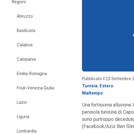
Regioni
Abruzzo
Basilicata
Calabria
Campania
Emilia-Romagna
Pubblicato il
23 Settembre 
Tunisia
,
Estero
Friuli-Venezia Giulia
Maltempo
Lazio
Una fortissima alluvione l
penisola tunisina di Cap
Liguria
sono purtroppo decedute 
(Facebook/Aziz Ben Sli
Lombardia