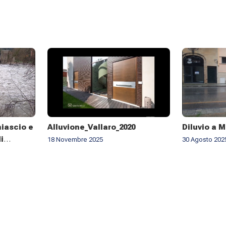
hiascio e
Alluvione_Vallaro_2020
Diluvio a M
i
18 Novembre 2025
30 Agosto 202
no