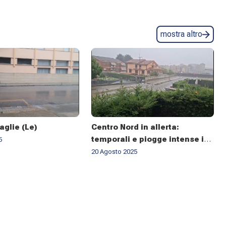
mostra altro
aglie (Le)
Centro Nord in allerta:
temporali e piogge intense in
5
arrivo
20 Agosto 2025