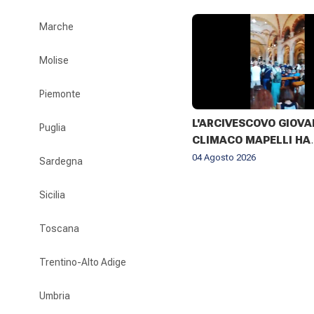
Marche
Molise
Piemonte
L'ARCIVESCOVO GIOVA
Puglia
CLIMACO MAPELLI HA
PRESENZIATO AL FUNE
04 Agosto 2026
Sardegna
DON ANTONIO MAZZI 
BASILICA DI SANT'AM
Sicilia
MILANO IL 3 AGOSTO 2
Toscana
Trentino-Alto Adige
Umbria