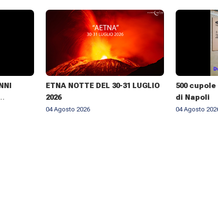
NNI
ETNA NOTTE DEL 30-31 LUGLIO
500 cupole 
2026
di Napoli
RALE DI
04 Agosto 2026
04 Agosto 202
NELLA
BROGIO A
026 ✨