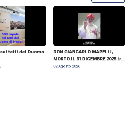
sui tetti del Duomo
DON GIANCARLO MAPELLI,
MORTO IL 31 DICEMBRE 2025 ✨
IL RICORDO DEL CUGINO
6
02 Agosto 2026
ARCIVESCOVO MONSIGNOR ✝️
GIOVANNI CLIMACO MAPELLI E
IL CONFERIMENTO DELLA
CROCE DI ARCHIMANDRITA AD
HONOREM ✨