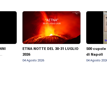
NNI
ETNA NOTTE DEL 30-31 LUGLIO
500 cupole 
2026
di Napoli
RALE DI
04 Agosto 2026
04 Agosto 202
NELLA
BROGIO A
026 ✨