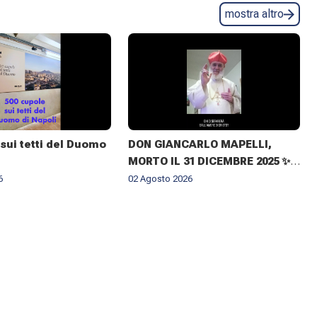
mostra altro
sui tetti del Duomo
DON GIANCARLO MAPELLI,
MORTO IL 31 DICEMBRE 2025 ✨
IL RICORDO DEL CUGINO
6
02 Agosto 2026
ARCIVESCOVO MONSIGNOR ✝️
GIOVANNI CLIMACO MAPELLI E
IL CONFERIMENTO DELLA
CROCE DI ARCHIMANDRITA AD
HONOREM ✨