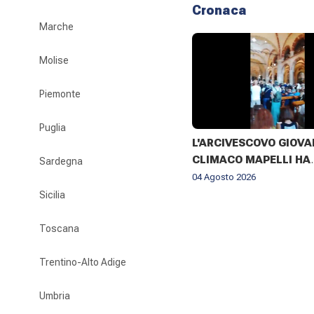
Cronaca
Marche
Molise
Piemonte
Puglia
L'ARCIVESCOVO GIOVA
CLIMACO MAPELLI HA
Sardegna
PRESENZIATO AL FUNE
04 Agosto 2026
DON ANTONIO MAZZI 
Sicilia
BASILICA DI SANT'AM
MILANO IL 3 AGOSTO 2
Toscana
Trentino-Alto Adige
Umbria