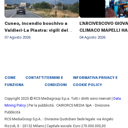
Cuneo, incendio boschivo a
L'ARCIVESCOVO GIOV
Valdieri-La Piastra: vigili del
CLIMACO MAPELLI HA
fuoco al lavoro da sette giorni
PRESENZIATO AL FUN
07 Agosto 2026
04 Agosto 2026
DON ANTONIO MAZZI 
BASILICA DI SANT'AM
MILANO IL 3 AGOSTO 2
COME
CONTATTI
TERMINI E
INFORMATIVA PRIVACY E
FUNZIONA
CONDIZIONI
COOKIE POLICY
Copyright 2025 © RCS Mediagroup S.p.a. Tutti i diritti sono riservati |
Data
Mining Policy
| Per la pubblicità : CAIRORCS MEDIA SpA - Direzione
Pubblicità
RCS MediaGroup S.p.A. - Divisione Quotidiani Sede legale: via Angelo
Rizzoli, 8 - 20132 Milano | Capitale sociale: Euro 270.000.000,00