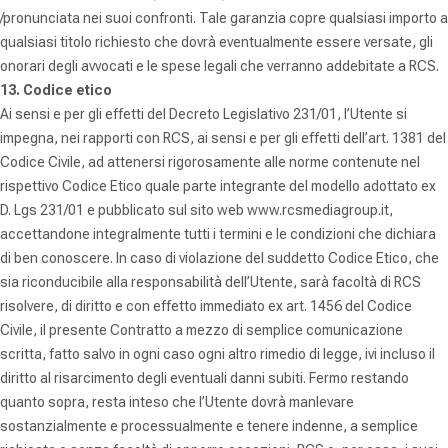
/pronunciata nei suoi confronti. Tale garanzia copre qualsiasi importo a
qualsiasi titolo richiesto che dovrà eventualmente essere versate, gli
onorari degli avvocati e le spese legali che verranno addebitate a RCS.
13. Codice etico
Ai sensi e per gli effetti del Decreto Legislativo 231/01, l’Utente si
impegna, nei rapporti con RCS, ai sensi e per gli effetti dell’art. 1381 del
Codice Civile, ad attenersi rigorosamente alle norme contenute nel
rispettivo Codice Etico quale parte integrante del modello adottato ex
D. Lgs 231/01 e pubblicato sul sito web www.rcsmediagroup.it,
accettandone integralmente tutti i termini e le condizioni che dichiara
di ben conoscere. In caso di violazione del suddetto Codice Etico, che
sia riconducibile alla responsabilità dell’Utente, sarà facoltà di RCS
risolvere, di diritto e con effetto immediato ex art. 1456 del Codice
Civile, il presente Contratto a mezzo di semplice comunicazione
scritta, fatto salvo in ogni caso ogni altro rimedio di legge, ivi incluso il
diritto al risarcimento degli eventuali danni subiti. Fermo restando
quanto sopra, resta inteso che l’Utente dovrà manlevare
sostanzialmente e processualmente e tenere indenne, a semplice