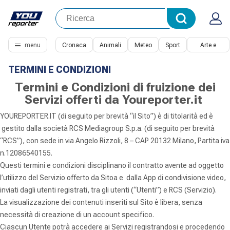
menu
Cronaca
Animali
Meteo
Sport
Arte e
Cultura
TERMINI E CONDIZIONI
Termini e Condizioni di fruizione de
i
Servizi offerti da Youreporter.it
YOUREPORTER.IT (di seguito per brevità “il Sito”) è di titolarità ed è
gestito dalla società RCS Mediagroup S.p.a. (di seguito per brevità
“RCS”), con sede in via Angelo Rizzoli, 8 – CAP 20132 Milano, Partita iva
n.12086540155.
Questi termini e condizioni disciplinano il contratto avente ad oggetto
l’utilizzo del Servizio offerto da Sitoa e dalla App di condivisione video,
inviati dagli utenti registrati, tra gli utenti (“Utenti”) e RCS (Servizio).
La visualizzazione dei contenuti inseriti sul Sito è libera, senza
necessità di creazione di un account specifico.
Ciascun Utente potrà accedere ai Servizi registrandosi e procedendo