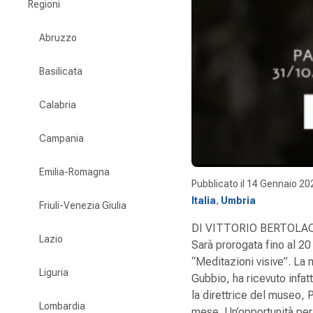
Regioni
Abruzzo
Basilicata
Calabria
Campania
Emilia-Romagna
Pubblicato il
14 Gennaio 20
Italia
,
Umbria
Friuli-Venezia Giulia
DI VITTORIO BERTOLACC
Lazio
Sarà prorogata fino al 20
“Meditazioni visive”. La 
Liguria
Gubbio, ha ricevuto infat
la direttrice del museo, 
Lombardia
mese. Un’opportunità per