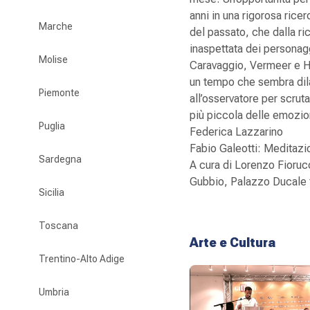
anni in una rigorosa ricer
Marche
del passato, che dalla r
inaspettata dei personagg
Molise
Caravaggio, Vermeer e Ho
un tempo che sembra dilat
Piemonte
all’osservatore per scrut
più piccola delle emozio
Puglia
Federica Lazzarino
Fabio Galeotti: Meditazio
Sardegna
A cura di Lorenzo Fioruc
Gubbio, Palazzo Ducale f
Sicilia
Toscana
Arte e Cultura
Trentino-Alto Adige
Umbria