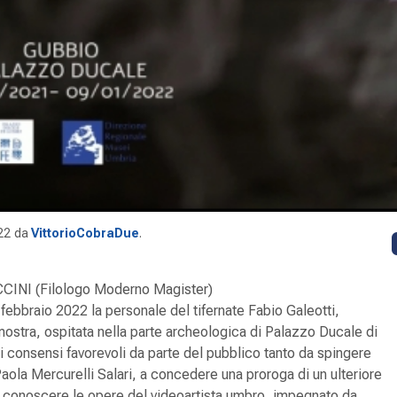
22
da
VittorioCobraDue
.
INI (Filologo Moderno Magister)
 febbraio 2022 la personale del tifernate Fabio Galeotti,
mostra, ospitata nella parte archeologica di Palazzo Ducale di
ti consensi favorevoli da parte del pubblico tanto da spingere
Paola Mercurelli Salari, a concedere una proroga di un ulteriore
 conoscere le opere del videoartista umbro, impegnato da