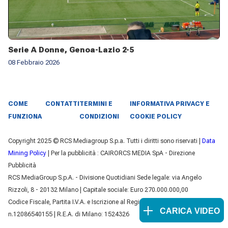
Serie A Donne, Genoa-Lazio 2-5
08 Febbraio 2026
COME
CONTATTI
TERMINI E
INFORMATIVA PRIVACY E
FUNZIONA
CONDIZIONI
COOKIE POLICY
Copyright 2025 © RCS Mediagroup S.p.a. Tutti i diritti sono riservati |
Data
Mining Policy
| Per la pubblicità : CAIRORCS MEDIA SpA - Direzione
Pubblicità
RCS MediaGroup S.p.A. - Divisione Quotidiani Sede legale: via Angelo
Rizzoli, 8 - 20132 Milano | Capitale sociale: Euro 270.000.000,00
Codice Fiscale, Partita I.V.A. e Iscrizione al Registro delle Imprese di Milano
CARICA VIDEO
n.12086540155 | R.E.A. di Milano: 1524326