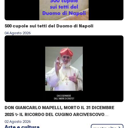
500 cupole sui tetti del Duomo di Napoli
04 Agosto 2026
DON GIANCARLO MAPELLI, MORTO IL 31 DICEMBRE
2025 ✨ IL RICORDO DEL CUGINO ARCIVESCOVO
MONSIGNOR ✝️ GIOVANNI CLIMACO MAPELLI E IL
02 Agosto 2026
Arte e cultura