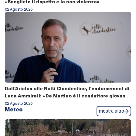
«Scegliete il rispetto e la non violenza»
02 Agosto 2026
Dall'Ariston alle Notti Clandestine, l'endorsement di
Luca Ammirati: «De Martino è il conduttore giovane
ideale per un Festival trasversale»
02 Agosto 2026
Meteo
mostra altro