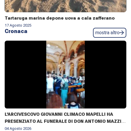
Tartaruga marina depone uova a cala zafferano
17 Agosto 2025
Cronaca
mostra altro
L'ARCIVESCOVO GIOVANNI CLIMACO MAPELLI HA
PRESENZIATO AL FUNERALE DI DON ANTONIO MAZZI
NELLA BASILICA DI SANT'AMBROGIO A MILANO IL 3
04 Agosto 2026