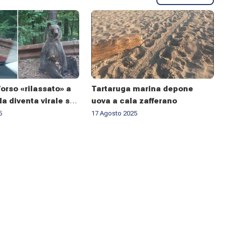
orso «rilassato» a
Tartaruga marina depone
a diventa virale sui
uova a cala zafferano
 qualcuno avverte
5
17 Agosto 2025
magro»