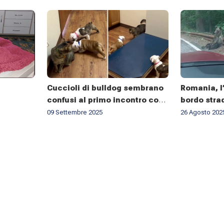
Cuccioli di bulldog sembrano
Romania, l’
confusi al primo incontro con
bordo strad
un gatto
social. Ma
09 Settembre 2025
26 Agosto 202
«È troppo 