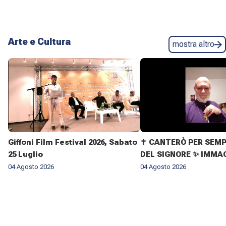
Arte e Cultura
mostra altro
Giffoni Film Festival 2026, Sabato
✝️ CANTERÒ PER SEMP
25 Luglio
DEL SIGNORE ✨ IMMAG
VITA DELL'ARCIVESC
04 Agosto 2026
04 Agosto 2026
GIOVANNI CLIMACO M