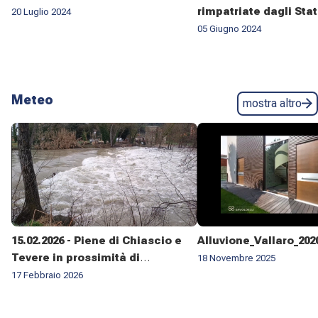
rimpatriate dagli Stat
20 Luglio 2024
05 Giugno 2024
Meteo
mostra altro
15.02.2026 - Piene di Chiascio e
Alluvione_Vallaro_202
Tevere in prossimità di
18 Novembre 2025
Pontenuovo di Torgiano
17 Febbraio 2026