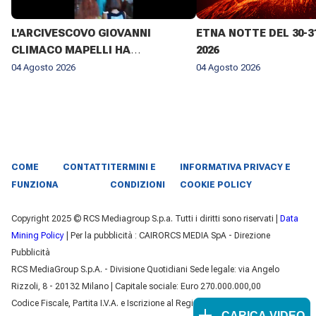
L'ARCIVESCOVO GIOVANNI
ETNA NOTTE DEL 30-3
CLIMACO MAPELLI HA
2026
PRESENZIATO AL FUNERALE DI
04 Agosto 2026
04 Agosto 2026
DON ANTONIO MAZZI NELLA
BASILICA DI SANT'AMBROGIO A
MILANO IL 3 AGOSTO 2026 ✨
COME
CONTATTI
TERMINI E
INFORMATIVA PRIVACY E
FUNZIONA
CONDIZIONI
COOKIE POLICY
Copyright 2025 © RCS Mediagroup S.p.a. Tutti i diritti sono riservati |
Data
Mining Policy
| Per la pubblicità : CAIRORCS MEDIA SpA - Direzione
Pubblicità
RCS MediaGroup S.p.A. - Divisione Quotidiani Sede legale: via Angelo
Rizzoli, 8 - 20132 Milano | Capitale sociale: Euro 270.000.000,00
Codice Fiscale, Partita I.V.A. e Iscrizione al Registro delle Imprese di Milano
CARICA VIDEO