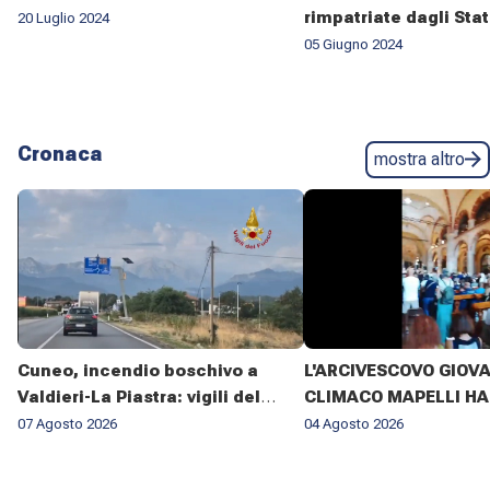
rimpatriate dagli Stat
20 Luglio 2024
05 Giugno 2024
Cronaca
mostra altro
Cuneo, incendio boschivo a
L'ARCIVESCOVO GIOV
Valdieri-La Piastra: vigili del
CLIMACO MAPELLI HA
fuoco al lavoro da sette giorni
PRESENZIATO AL FUN
07 Agosto 2026
04 Agosto 2026
DON ANTONIO MAZZI 
BASILICA DI SANT'AM