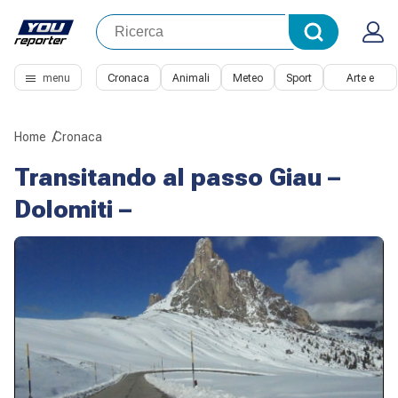
menu
Cronaca
Animali
Meteo
Sport
Arte e
Cultura
Home
Cronaca
Transitando al passo Giau –
Dolomiti –