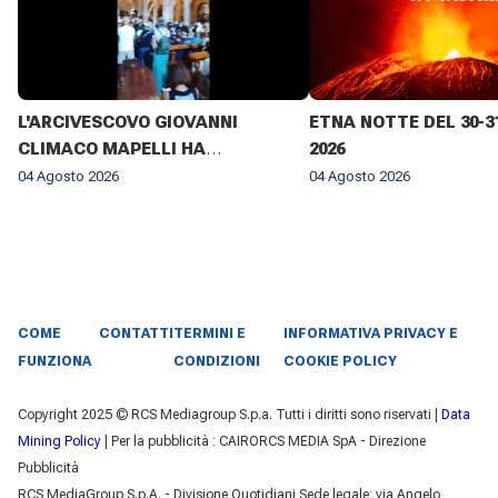
L'ARCIVESCOVO GIOVANNI
ETNA NOTTE DEL 30-3
CLIMACO MAPELLI HA
2026
PRESENZIATO AL FUNERALE DI
04 Agosto 2026
04 Agosto 2026
DON ANTONIO MAZZI NELLA
BASILICA DI SANT'AMBROGIO A
MILANO IL 3 AGOSTO 2026 ✨
COME
CONTATTI
TERMINI E
INFORMATIVA PRIVACY E
FUNZIONA
CONDIZIONI
COOKIE POLICY
Copyright 2025 © RCS Mediagroup S.p.a. Tutti i diritti sono riservati |
Data
Mining Policy
| Per la pubblicità : CAIRORCS MEDIA SpA - Direzione
Pubblicità
RCS MediaGroup S.p.A. - Divisione Quotidiani Sede legale: via Angelo