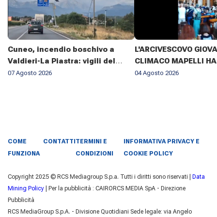
Cuneo, incendio boschivo a
L'ARCIVESCOVO GIOV
Valdieri-La Piastra: vigili del
CLIMACO MAPELLI HA
fuoco al lavoro da sette giorni
PRESENZIATO AL FUN
07 Agosto 2026
04 Agosto 2026
DON ANTONIO MAZZI 
BASILICA DI SANT'AM
MILANO IL 3 AGOSTO 2
COME
CONTATTI
TERMINI E
INFORMATIVA PRIVACY E
FUNZIONA
CONDIZIONI
COOKIE POLICY
Copyright 2025 © RCS Mediagroup S.p.a. Tutti i diritti sono riservati |
Data
Mining Policy
| Per la pubblicità : CAIRORCS MEDIA SpA - Direzione
Pubblicità
RCS MediaGroup S.p.A. - Divisione Quotidiani Sede legale: via Angelo