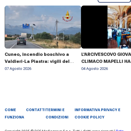
Cuneo, incendio boschivo a
L'ARCIVESCOVO GIOV
Valdieri-La Piastra: vigili del
CLIMACO MAPELLI HA
fuoco al lavoro da sette giorni
PRESENZIATO AL FUN
07 Agosto 2026
04 Agosto 2026
DON ANTONIO MAZZI 
BASILICA DI SANT'AM
MILANO IL 3 AGOSTO 2
COME
CONTATTI
TERMINI E
INFORMATIVA PRIVACY E
FUNZIONA
CONDIZIONI
COOKIE POLICY