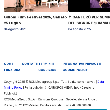
Giffoni Film Festival 2026, Sabato
✝️ CANTERÒ PER SEMP
25 Luglio
DEL SIGNORE ✨ IMMAG
VITA DELL'ARCIVESC
04 Agosto 2026
04 Agosto 2026
GIOVANNI CLIMACO M
COME
CONTATTI
TERMINI E
INFORMATIVA PRIVACY E
FUNZIONA
CONDIZIONI
COOKIE POLICY
Copyright 2025 © RCS Mediagroup S.p.a. Tutti i diritti sono riservati |
Data
Mining Policy
| Per la pubblicità : CAIRORCS MEDIA SpA - Direzione
Pubblicità
RCS MediaGroup S.p.A. - Divisione Quotidiani Sede legale: via Angelo
Rizzoli, 8 - 20132 Milano | Capitale sociale: Euro 270.000.000,00