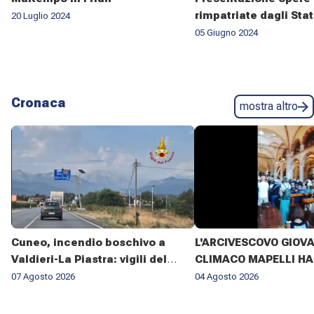
rimpatriate dagli Stat
20 Luglio 2024
05 Giugno 2024
Cronaca
mostra altro
Cuneo, incendio boschivo a
L'ARCIVESCOVO GIOV
Valdieri-La Piastra: vigili del
CLIMACO MAPELLI HA
fuoco al lavoro da sette giorni
PRESENZIATO AL FUN
07 Agosto 2026
04 Agosto 2026
DON ANTONIO MAZZI 
BASILICA DI SANT'AM