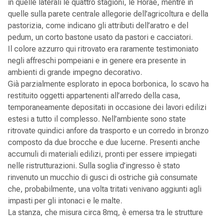
in quelle laterali le quattro stagioni, le Horae, mentre in
quelle sulla parete centrale allegorie dell’agricoltura e della
pastorizia, come indicano gli attributi dell’aratro e del
pedum, un corto bastone usato da pastori e cacciatori.
Il colore azzurro qui ritrovato era raramente testimoniato
negli affreschi pompeiani e in genere era presente in
ambienti di grande impegno decorativo.
Già parzialmente esplorato in epoca borbonica, lo scavo ha
restituito oggetti appartenenti all’arredo della casa,
temporaneamente depositati in occasione dei lavori edilizi
estesi a tutto il complesso. Nell’ambiente sono state
ritrovate quindici anfore da trasporto e un corredo in bronzo
composto da due brocche e due lucerne. Presenti anche
accumuli di materiali edilizi, pronti per essere impiegati
nelle ristrutturazioni. Sulla soglia d’ingresso è stato
rinvenuto un mucchio di gusci di ostriche già consumate
che, probabilmente, una volta tritati venivano aggiunti agli
impasti per gli intonaci e le malte.
La stanza, che misura circa 8mq, è emersa tra le strutture