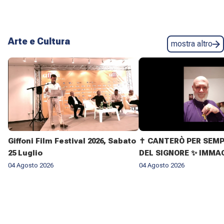
Arte e Cultura
mostra altro
Giffoni Film Festival 2026, Sabato
✝️ CANTERÒ PER SEMP
25 Luglio
DEL SIGNORE ✨ IMMAG
VITA DELL'ARCIVESC
04 Agosto 2026
04 Agosto 2026
GIOVANNI CLIMACO M