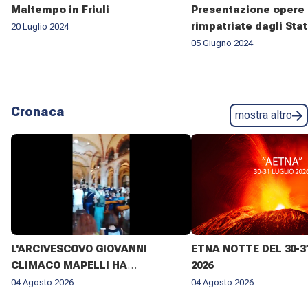
Maltempo in Friuli
Presentazione opere 
rimpatriate dagli Stat
20 Luglio 2024
05 Giugno 2024
Cronaca
mostra altro
L'ARCIVESCOVO GIOVANNI
ETNA NOTTE DEL 30-3
CLIMACO MAPELLI HA
2026
PRESENZIATO AL FUNERALE DI
04 Agosto 2026
04 Agosto 2026
DON ANTONIO MAZZI NELLA