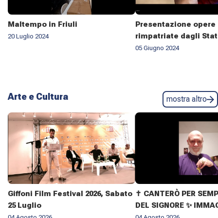
Maltempo in Friuli
Presentazione opere 
rimpatriate dagli Stat
20 Luglio 2024
05 Giugno 2024
Arte e Cultura
mostra altro
Giffoni Film Festival 2026, Sabato
✝️ CANTERÒ PER SEMP
25 Luglio
DEL SIGNORE ✨ IMMAG
VITA DELL'ARCIVESC
04 Agosto 2026
04 Agosto 2026