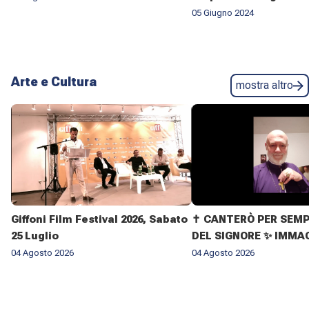
05 Giugno 2024
Arte e Cultura
mostra altro
Giffoni Film Festival 2026, Sabato
✝️ CANTERÒ PER SEMP
25 Luglio
DEL SIGNORE ✨ IMMAG
VITA DELL'ARCIVESC
04 Agosto 2026
04 Agosto 2026
GIOVANNI CLIMACO M