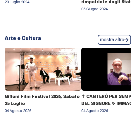
rimpatriate dagli Stat
20 Luglio 2024
05 Giugno 2024
Arte e Cultura
mostra altro
Giffoni Film Festival 2026, Sabato
✝️ CANTERÒ PER SEMP
25 Luglio
DEL SIGNORE ✨ IMMAG
VITA DELL'ARCIVESC
04 Agosto 2026
04 Agosto 2026
GIOVANNI CLIMACO M