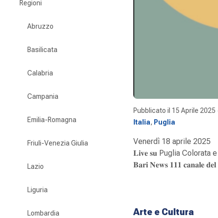
Regioni
Abruzzo
Basilicata
Calabria
Campania
Pubblicato il
15 Aprile 2025
Emilia-Romagna
Italia
,
Puglia
Venerdì 18 aprile 2025
Friuli-Venezia Giulia
𝐋𝐢𝐯𝐞 𝐬𝐮 Puglia Colorata e
𝐁𝐚𝐫𝐢 𝐍𝐞𝐰𝐬 𝟏𝟏𝟏 𝐜𝐚𝐧𝐚𝐥𝐞 𝐝𝐞𝐥 𝐝
Lazio
Liguria
Arte e Cultura
Lombardia