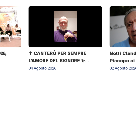
026,
✝️ CANTERÒ PER SEMPRE
Notti Cland
L'AMORE DEL SIGNORE ✨
Piscopo ai
IMMAGINI DELLA VITA
il rispetto
04 Agosto 2026
02 Agosto 202
DELL'ARCIVESCOVO GIOVANNI
CLIMACO MAPELLI