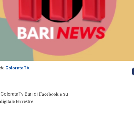
da
ColorataTV
.
 ColorataTv Bari di 𝐅𝐚𝐜𝐞𝐛𝐨𝐨𝐤 𝐞 su
𝐠𝐢𝐭𝐚𝐥𝐞 𝐭𝐞𝐫𝐫𝐞𝐬𝐭𝐫𝐞.