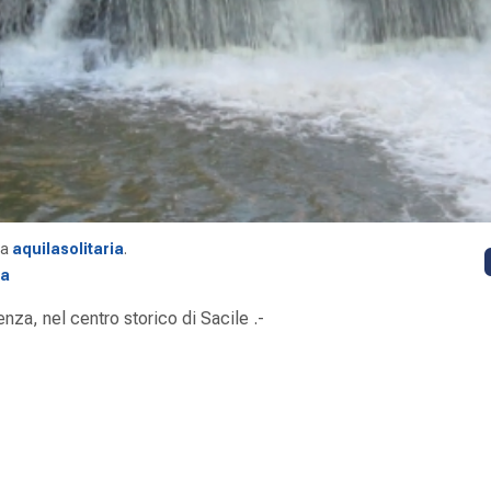
da
aquilasolitaria
.
ia
nza, nel centro storico di Sacile .-