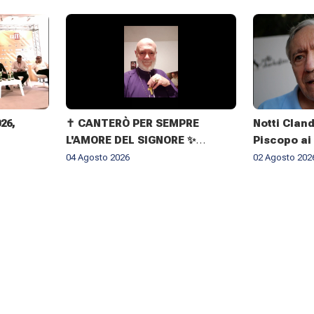
026,
✝️ CANTERÒ PER SEMPRE
Notti Cland
L'AMORE DEL SIGNORE ✨
Piscopo ai
IMMAGINI DELLA VITA
il rispetto
04 Agosto 2026
02 Agosto 202
DELL'ARCIVESCOVO GIOVANNI
CLIMACO MAPELLI