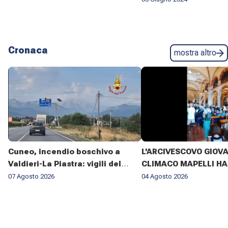
Cronaca
mostra altro
Cuneo, incendio boschivo a
L'ARCIVESCOVO GIOV
Valdieri-La Piastra: vigili del
CLIMACO MAPELLI HA
fuoco al lavoro da sette giorni
PRESENZIATO AL FUN
07 Agosto 2026
04 Agosto 2026
DON ANTONIO MAZZI 
BASILICA DI SANT'AM
MILANO IL 3 AGOSTO 2