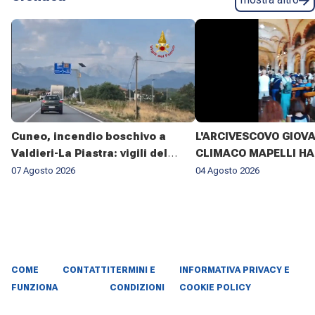
Cuneo, incendio boschivo a
L'ARCIVESCOVO GIOV
Valdieri-La Piastra: vigili del
CLIMACO MAPELLI HA
fuoco al lavoro da sette giorni
PRESENZIATO AL FUN
07 Agosto 2026
04 Agosto 2026
DON ANTONIO MAZZI 
BASILICA DI SANT'AM
MILANO IL 3 AGOSTO 2
COME
CONTATTI
TERMINI E
INFORMATIVA PRIVACY E
FUNZIONA
CONDIZIONI
COOKIE POLICY