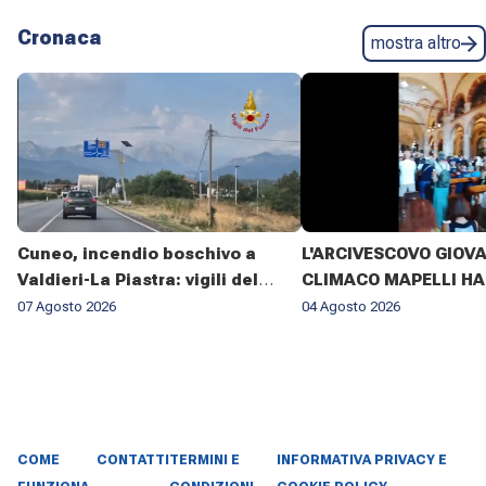
Cronaca
mostra altro
Cuneo, incendio boschivo a
L'ARCIVESCOVO GIOV
Valdieri-La Piastra: vigili del
CLIMACO MAPELLI HA
fuoco al lavoro da sette giorni
PRESENZIATO AL FUN
07 Agosto 2026
04 Agosto 2026
DON ANTONIO MAZZI 
BASILICA DI SANT'AM
MILANO IL 3 AGOSTO 2
COME
CONTATTI
TERMINI E
INFORMATIVA PRIVACY E