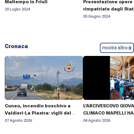
Maltempo in Friuli
Presentazione opere 
rimpatriate dagli Stat
20 Luglio 2024
05 Giugno 2024
Cronaca
mostra altro
Cuneo, incendio boschivo a
L'ARCIVESCOVO GIOV
Valdieri-La Piastra: vigili del
CLIMACO MAPELLI HA
fuoco al lavoro da sette giorni
PRESENZIATO AL FUN
07 Agosto 2026
04 Agosto 2026
DON ANTONIO MAZZI 