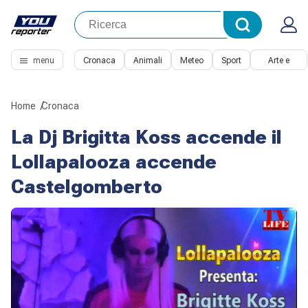
menu
Cronaca
Animali
Meteo
Sport
Arte e
Cultura
Home
Cronaca
La Dj Brigitta Koss accende il
Lollapalooza accende
Castelgomberto