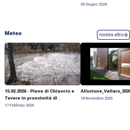
05 Giugno 2024
Meteo
mostra altro
15.02.2026 - Piene di Chiascio e
Alluvione_Vallaro_202
Tevere in prossimità di
18 Novembre 2025
Pontenuovo di Torgiano
17 Febbraio 2026