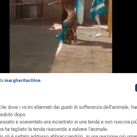
da
margheritachloe
.
Cile dove i vicini allarmati dai guaiti di sofferenza dell’animale, ha
 subito dopo.
essato e soaventato era incastrato in una tenda e non riusciva più 
a ha tagliato la tenda riuscendo a salvare l’animale.
iolo gli è saltato addosso abbracciandolo, in una reazione più um