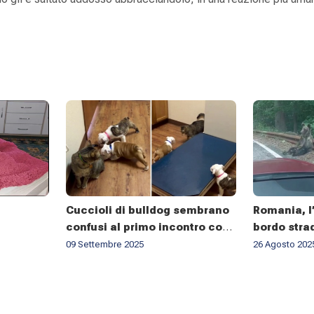
Cuccioli di bulldog sembrano
Romania, l’
confusi al primo incontro con
bordo strad
un gatto
social. Ma
09 Settembre 2025
26 Agosto 202
«È troppo 