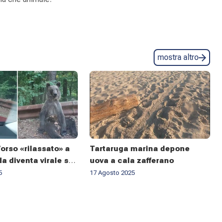
mostra altro
orso «rilassato» a
Tartaruga marina depone
a diventa virale sui
uova a cala zafferano
 qualcuno avverte
5
17 Agosto 2025
magro»