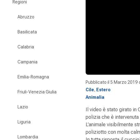
Regioni
Abruzzo
Basilicata
Calabria
Campania
Emilia-Romagna
Pubblicato il
5 Marzo 2019
Cile
,
Estero
Friuli-Venezia Giulia
Animalia
Lazio
Il video è stato girato in 
polizia che è intervenuta
Liguria
L’animale visibilmente str
poliziotto con molta calm
Lombardia
In tutta risposta il cucc