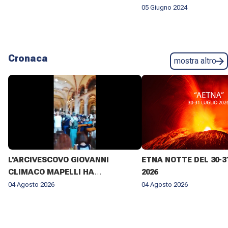
05 Giugno 2024
Cronaca
mostra altro
L'ARCIVESCOVO GIOVANNI
ETNA NOTTE DEL 30-3
CLIMACO MAPELLI HA
2026
PRESENZIATO AL FUNERALE DI
04 Agosto 2026
04 Agosto 2026
DON ANTONIO MAZZI NELLA
BASILICA DI SANT'AMBROGIO A
MILANO IL 3 AGOSTO 2026 ✨