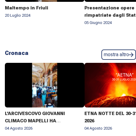
Maltempo in Friuli
Presentazione opere 
rimpatriate dagli Stat
20 Luglio 2024
05 Giugno 2024
Cronaca
mostra altro
L'ARCIVESCOVO GIOVANNI
ETNA NOTTE DEL 30-3
CLIMACO MAPELLI HA
2026
PRESENZIATO AL FUNERALE DI
04 Agosto 2026
04 Agosto 2026
DON ANTONIO MAZZI NELLA