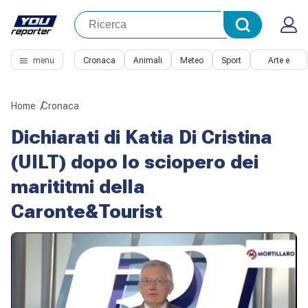
menu
Cronaca
Animali
Meteo
Sport
Arte e
Cultura
Home
Cronaca
Dichiarati di Katia Di Cristina
(UILT) dopo lo sciopero dei
marititmi della
Caronte&Tourist