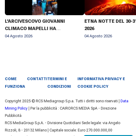
L'ARCIVESCOVO GIOVANNI
ETNA NOTTE DEL 30-3
CLIMACO MAPELLI HA
2026
PRESENZIATO AL FUNERALE DI
04 Agosto 2026
04 Agosto 2026
DON ANTONIO MAZZI NELLA
BASILICA DI SANT'AMBROGIO A
MILANO IL 3 AGOSTO 2026 ✨
COME
CONTATTI
TERMINI E
INFORMATIVA PRIVACY E
FUNZIONA
CONDIZIONI
COOKIE POLICY
Copyright 2025 © RCS Mediagroup S.p.a. Tutti i diritti sono riservati |
Data
Mining Policy
| Per la pubblicità : CAIRORCS MEDIA SpA - Direzione
Pubblicità
RCS MediaGroup S.p.A. - Divisione Quotidiani Sede legale: via Angelo
Rizzoli, 8 - 20132 Milano | Capitale sociale: Euro 270.000.000,00