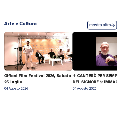
Arte e Cultura
mostra altro
Giffoni Film Festival 2026, Sabato
✝️ CANTERÒ PER SEMP
25 Luglio
DEL SIGNORE ✨ IMMAG
VITA DELL'ARCIVESC
04 Agosto 2026
04 Agosto 2026
GIOVANNI CLIMACO M