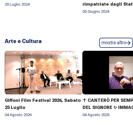
rimpatriate dagli Stat
20 Luglio 2024
05 Giugno 2024
Arte e Cultura
mostra altro
Giffoni Film Festival 2026, Sabato
✝️ CANTERÒ PER SEMP
25 Luglio
DEL SIGNORE ✨ IMMAG
VITA DELL'ARCIVESC
04 Agosto 2026
04 Agosto 2026
GIOVANNI CLIMACO M