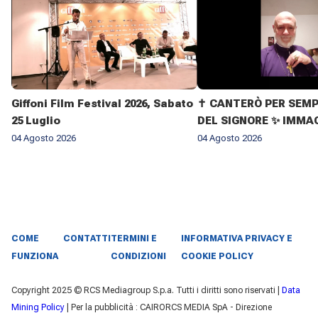
Giffoni Film Festival 2026, Sabato
✝️ CANTERÒ PER SEMP
25 Luglio
DEL SIGNORE ✨ IMMAG
VITA DELL'ARCIVESC
04 Agosto 2026
04 Agosto 2026
GIOVANNI CLIMACO M
COME
CONTATTI
TERMINI E
INFORMATIVA PRIVACY E
FUNZIONA
CONDIZIONI
COOKIE POLICY
Copyright 2025 © RCS Mediagroup S.p.a. Tutti i diritti sono riservati |
Data
Mining Policy
| Per la pubblicità : CAIRORCS MEDIA SpA - Direzione