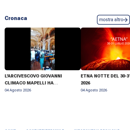
Cronaca
mostra altro
L'ARCIVESCOVO GIOVANNI
ETNA NOTTE DEL 30-3
CLIMACO MAPELLI HA
2026
PRESENZIATO AL FUNERALE DI
04 Agosto 2026
04 Agosto 2026
DON ANTONIO MAZZI NELLA
BASILICA DI SANT'AMBROGIO A
MILANO IL 3 AGOSTO 2026 ✨