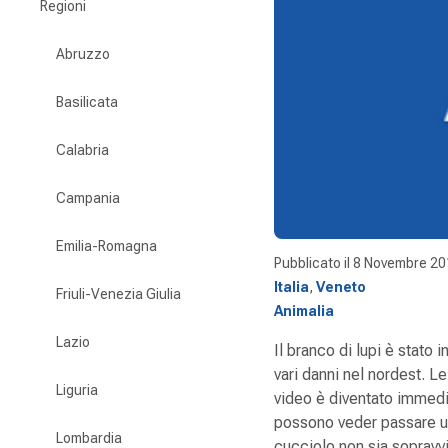
Regioni
Abruzzo
Basilicata
Calabria
Campania
Emilia-Romagna
Pubblicato il
8 Novembre 20
Italia
,
Veneto
Friuli-Venezia Giulia
Animalia
Lazio
Il branco di lupi è stato
vari danni nel nordest. Le
Liguria
video è diventato immedi
possono veder passare un
Lombardia
cucciolo non sia sopravv