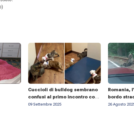
o)
Cuccioli di bulldog sembrano
Romania, l’
confusi al primo incontro con
bordo strad
un gatto
social. Ma
09 Settembre 2025
26 Agosto 202
«È troppo 