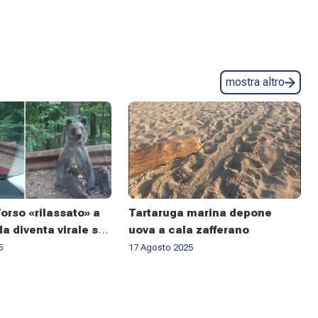
mostra altro
orso «rilassato» a
Tartaruga marina depone
a diventa virale sui
uova a cala zafferano
 qualcuno avverte
5
17 Agosto 2025
magro»