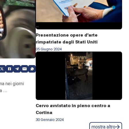
Presentazione opere d'arte
rimpatriate dagli Stati Uniti
05 Giugno 2024
ma nei giorni
va …
Cervo avvistato in pieno centro a
Cortina
30 Gennaio 2024
mostra altro