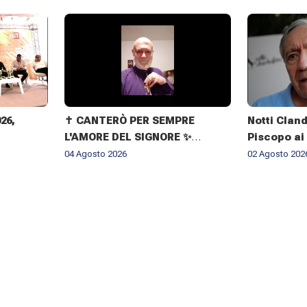
026,
✝️ CANTERÒ PER SEMPRE
Notti Cland
L'AMORE DEL SIGNORE ✨
Piscopo ai
IMMAGINI DELLA VITA
il rispetto
04 Agosto 2026
02 Agosto 202
DELL'ARCIVESCOVO GIOVANNI
CLIMACO MAPELLI