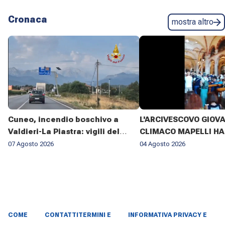
Cronaca
mostra altro
Cuneo, incendio boschivo a
L'ARCIVESCOVO GIOV
Valdieri-La Piastra: vigili del
CLIMACO MAPELLI HA
fuoco al lavoro da sette giorni
PRESENZIATO AL FUN
07 Agosto 2026
04 Agosto 2026
DON ANTONIO MAZZI 
BASILICA DI SANT'AM
MILANO IL 3 AGOSTO 2
COME
CONTATTI
TERMINI E
INFORMATIVA PRIVACY E