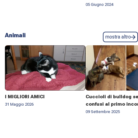
05 Giugno 2024
Animali
mostra altro
I MIGLIORI AMICI
Cuccioli di bulldog 
confusi al primo inco
31 Maggio 2026
gatto
09 Settembre 2025