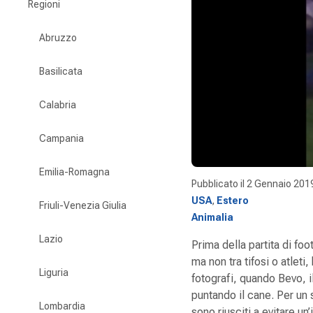
Regioni
Abruzzo
Basilicata
Calabria
Campania
Emilia-Romagna
Pubblicato il
2 Gennaio 201
USA
,
Estero
Friuli-Venezia Giulia
Animalia
Lazio
Prima della partita di foo
ma non tra tifosi o atlet
Liguria
fotografi, quando Bevo, i
puntando il cane. Per un s
Lombardia
sono riusciti a evitare un