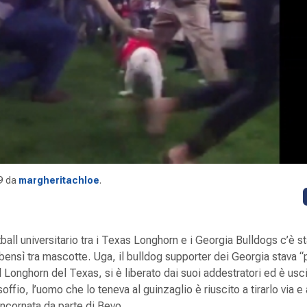
9
da
margheritachloe
.
tball universitario tra i Texas Longhorn e i Georgia Bulldogs c’è s
i, bensì tra mascotte. Uga, il bulldog supporter dei Georgia stava 
l Longhorn del Texas, si è liberato dai suoi addestratori ed è usci
offio, l’uomo che lo teneva al guinzaglio è riuscito a tirarlo via e
’incornata da parte di Bevo.