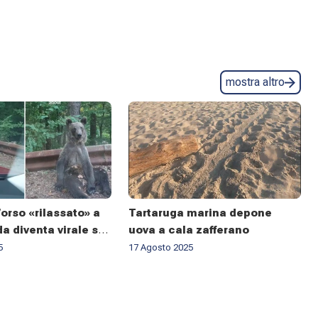
mostra altro
orso «rilassato» a
Tartaruga marina depone
a diventa virale sui
uova a cala zafferano
 qualcuno avverte
5
17 Agosto 2025
magro»