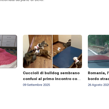
Cuccioli di bulldog sembrano
Romania, l’
confusi al primo incontro con
bordo strad
un gatto
social. Ma
09 Settembre 2025
26 Agosto 202
«È troppo 