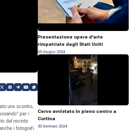
Presentazione opere d'arte
rimpatriate dagli Stati Uniti
05 Giugno 2024
tato uno scontro,
Cervo avvistato in pieno centro a
“posando” per i
Cortina
to dal recinto
30 Gennaio 2024
 anche i fotografi