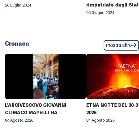
rimpatriate dagli Stat
20 Luglio 2024
05 Giugno 2024
Cronaca
mostra altro
L'ARCIVESCOVO GIOVANNI
ETNA NOTTE DEL 30-3
CLIMACO MAPELLI HA
2026
PRESENZIATO AL FUNERALE DI
04 Agosto 2026
04 Agosto 2026
DON ANTONIO MAZZI NELLA
BASILICA DI SANT'AMBROGIO A