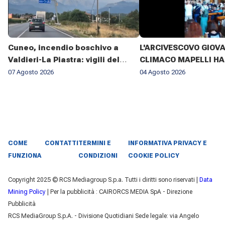
Cuneo, incendio boschivo a
L'ARCIVESCOVO GIOV
Valdieri-La Piastra: vigili del
CLIMACO MAPELLI HA
fuoco al lavoro da sette giorni
PRESENZIATO AL FUN
07 Agosto 2026
04 Agosto 2026
DON ANTONIO MAZZI 
BASILICA DI SANT'AM
MILANO IL 3 AGOSTO 2
COME
CONTATTI
TERMINI E
INFORMATIVA PRIVACY E
FUNZIONA
CONDIZIONI
COOKIE POLICY
Copyright 2025 © RCS Mediagroup S.p.a. Tutti i diritti sono riservati |
Data
Mining Policy
| Per la pubblicità : CAIRORCS MEDIA SpA - Direzione
Pubblicità
RCS MediaGroup S.p.A. - Divisione Quotidiani Sede legale: via Angelo