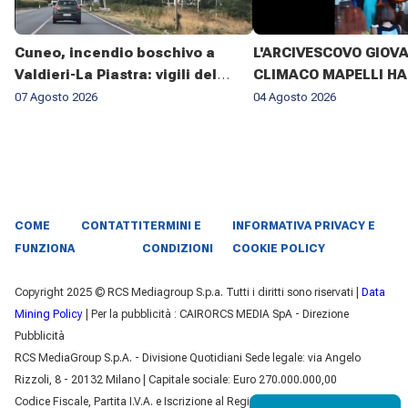
Cuneo, incendio boschivo a
L'ARCIVESCOVO GIOV
Valdieri-La Piastra: vigili del
CLIMACO MAPELLI HA
fuoco al lavoro da sette giorni
PRESENZIATO AL FUN
07 Agosto 2026
04 Agosto 2026
DON ANTONIO MAZZI 
BASILICA DI SANT'AM
MILANO IL 3 AGOSTO 2
COME
CONTATTI
TERMINI E
INFORMATIVA PRIVACY E
FUNZIONA
CONDIZIONI
COOKIE POLICY
Copyright 2025 © RCS Mediagroup S.p.a. Tutti i diritti sono riservati |
Data
Mining Policy
| Per la pubblicità : CAIRORCS MEDIA SpA - Direzione
Pubblicità
RCS MediaGroup S.p.A. - Divisione Quotidiani Sede legale: via Angelo
Rizzoli, 8 - 20132 Milano | Capitale sociale: Euro 270.000.000,00
Codice Fiscale, Partita I.V.A. e Iscrizione al Registro delle Imprese di Milano