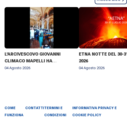
L'ARCIVESCOVO GIOVANNI
ETNA NOTTE DEL 30-3
CLIMACO MAPELLI HA
2026
PRESENZIATO AL FUNERALE DI
04 Agosto 2026
04 Agosto 2026
DON ANTONIO MAZZI NELLA
BASILICA DI SANT'AMBROGIO A
MILANO IL 3 AGOSTO 2026 ✨
COME
CONTATTI
TERMINI E
INFORMATIVA PRIVACY E
FUNZIONA
CONDIZIONI
COOKIE POLICY