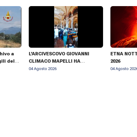
hivo a
L'ARCIVESCOVO GIOVANNI
ETNA NOTTE
ili del
CLIMACO MAPELLI HA
2026
te giorni
PRESENZIATO AL FUNERALE DI
04 Agosto 2026
04 Agosto 202
DON ANTONIO MAZZI NELLA
BASILICA DI SANT'AMBROGIO A
MILANO IL 3 AGOSTO 2026 ✨