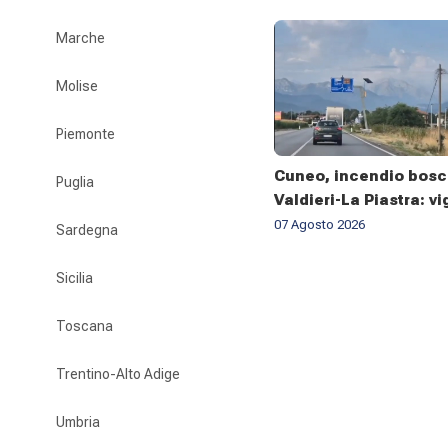
Marche
Molise
Piemonte
Cuneo, incendio bosc
Puglia
Valdieri-La Piastra: vig
fuoco al lavoro da set
07 Agosto 2026
Sardegna
Sicilia
Toscana
Trentino-Alto Adige
Umbria