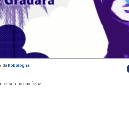
2
da
flobologna
.
 essere in una fiaba