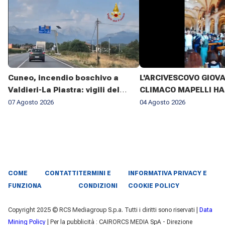
Cuneo, incendio boschivo a
L'ARCIVESCOVO GIOV
Valdieri-La Piastra: vigili del
CLIMACO MAPELLI HA
fuoco al lavoro da sette giorni
PRESENZIATO AL FUN
07 Agosto 2026
04 Agosto 2026
DON ANTONIO MAZZI 
BASILICA DI SANT'AM
MILANO IL 3 AGOSTO 2
COME
CONTATTI
TERMINI E
INFORMATIVA PRIVACY E
FUNZIONA
CONDIZIONI
COOKIE POLICY
Copyright 2025 © RCS Mediagroup S.p.a. Tutti i diritti sono riservati |
Data
Mining Policy
| Per la pubblicità : CAIRORCS MEDIA SpA - Direzione